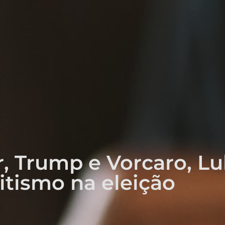
r, Trump e Vorcaro, L
itismo na eleição