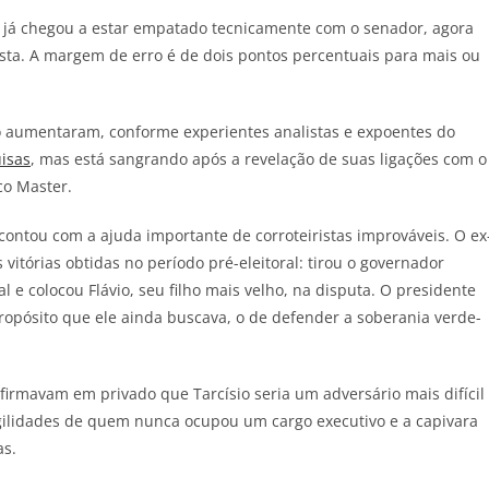
ue já chegou a estar empatado tecnicamente com o senador, agora
sta. A margem de erro é de dois pontos percentuais para mais ou
 aumentaram, conforme experientes analistas e expoentes do
uisas
, mas está sangrando após a revelação de suas ligações com o
co Master.
contou com a ajuda importante de corroteiristas improváveis. O ex
 vitórias obtidas no período pré-eleitoral: tirou o governador
al e colocou Flávio, seu filho mais velho, na disputa. O presidente
opósito que ele ainda buscava, o de defender a soberania verde-
afirmavam em privado que Tarcísio seria um adversário mais difícil
agilidades de quem nunca ocupou um cargo executivo e a capivara
as.