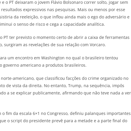
 o PT deixaram o jovem Flávio Bolsonaro correr solto, jogar sem
 resultados expressivos nas pesquisas. Mais ou menos por esse
stiria da reeleição, o que inflou ainda mais o ego do adversário e
minui o senso de risco e cega a capacidade analítica.
o PT ter previsto o momento certo de abrir a caixa de ferramentas
o, surgiram as revelações de sua relação com Vorcaro.
ara um encontro em Washington no qual o brasileiro tentou
lo governo americano a produtos brasileiros.
norte-americano, que classificou facções do crime organizado no
nto de vista da direita. No entanto, Trump, na sequência, impôs
igado a se explicar publicamente, afirmando que não teve nada a ver
m o fim da escala 6×1 no Congresso, definiu palanques importantes
ue o script do presidente prevê para a metade e a parte final do