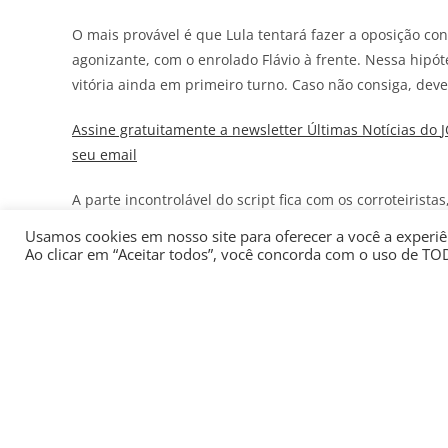
O mais provável é que Lula tentará fazer a oposição co
agonizante, com o enrolado Flávio à frente. Nessa hipót
vitória ainda em primeiro turno. Caso não consiga, de
Assine gratuitamente a newsletter Últimas Notícias do
seu email
A parte incontrolável do script fica com os corroteiri
presidente, e com as investigações e possíveis revelaçõ
Usamos cookies em nosso site para oferecer a você a experiên
Ao clicar em “Aceitar todos”, você concorda com o uso de TO
Kassab na vice
Os resultados da pesquisa Quaest reforçam a percepção
segundo turno e de que acontecerá uma virada após o i
trabalhado, inclusive, para ser o vice do candidato de 
Perdas e danos