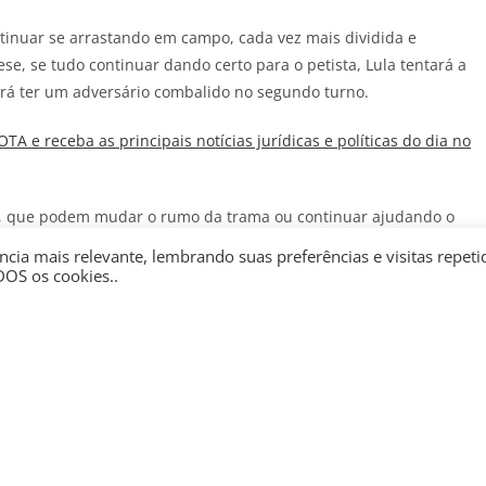
ntinuar se arrastando em campo, cada vez mais dividida e
ese, se tudo continuar dando certo para o petista, Lula tentará a
verá ter um adversário combalido no segundo turno.
JOTA
e receba as principais notícias jurídicas e políticas do dia no
stas, que podem mudar o rumo da trama ou continuar ajudando o
es do caso Master. Fortes emoções pela frente.
cia mais relevante, lembrando suas preferências e visitas repeti
DOS os cookies..
 de Gilberto Kassab de que Flávio Bolsonaro não chegará ao
nício da campanha eleitoral. O presidente nacional do PSD tem
seu partido a presidente, Ronaldo Caiado.