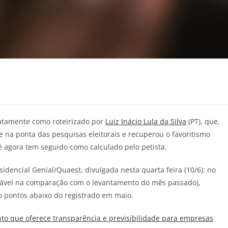
xatamente como roteirizado por
Luiz Inácio Lula da Silva
(PT), que,
e na ponta das pesquisas eleitorais e recuperou o favoritismo
é agora tem seguido como calculado pelo petista.
sidencial Genial/Quaest, divulgada nesta quarta feira (10/6): no
stável na comparação com o levantamento do mês passado),
o pontos abaixo do registrado em maio.
o que oferece transparência e previsibilidade para empresas