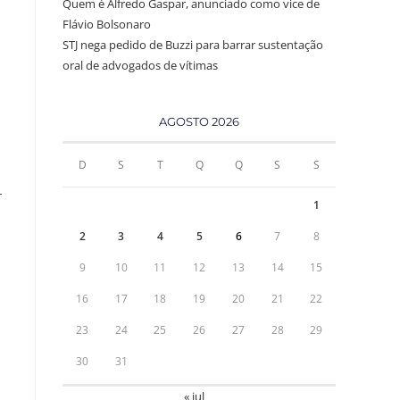
Quem é Alfredo Gaspar, anunciado como vice de
Flávio Bolsonaro
STJ nega pedido de Buzzi para barrar sustentação
oral de advogados de vítimas
AGOSTO 2026
D
S
T
Q
Q
S
S
-
1
2
3
4
5
6
7
8
9
10
11
12
13
14
15
16
17
18
19
20
21
22
23
24
25
26
27
28
29
30
31
« jul