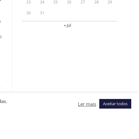
23
24
25
26
27
28
29
30
31
s
« jul
o
das.
Ler mais
Aceitar todos