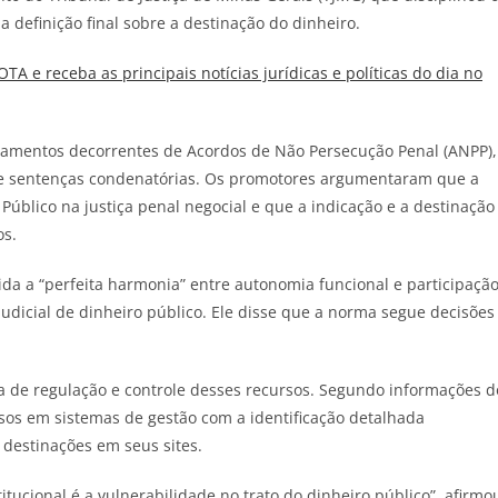
a definição final sobre a destinação do dinheiro.
JOTA
e receba as principais notícias jurídicas e políticas do dia no
agamentos decorrentes de Acordos de Não Persecução Penal (ANPP),
 e sentenças condenatórias. Os promotores argumentaram que a
Público na justiça penal negocial e que a indicação e a destinação
os.
da a “perfeita harmonia” entre autonomia funcional e participaçã
e judicial de dinheiro público. Ele disse que a norma segue decisões
ta de regulação e controle desses recursos. Segundo informações d
sos em sistemas de gestão com a identificação detalhada
destinações em seus sites.
itucional é a vulnerabilidade no trato do dinheiro público”, afirmo