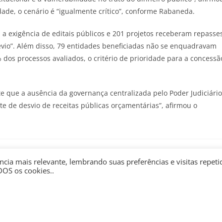
dade, o cenário é “igualmente crítico”, conforme Rabaneda.
a exigência de editais públicos e 201 projetos receberam repasse
vio”. Além disso, 79 entidades beneficiadas não se enquadravam
% dos processos avaliados, o critério de prioridade para a concessã
te que a ausência da governança centralizada pelo Poder Judiciário
te de desvio de receitas públicas orçamentárias”, afirmou o
cia mais relevante, lembrando suas preferências e visitas repeti
DOS os cookies..
 de saúde: você se
STF mantém ônus da prova
ente seguro?
com acusação e sujeita
partidos à Lei de
junho 19, 2026
Improbidade