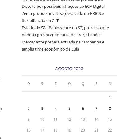
Discord por possíveis infrações ao ECA Digital
Zema propõe privatizações, saída do BRICS e
flexibilização da CLT
Estado de São Paulo vence no STJ processo que
poderia provocar impacto de R$ 7,7 bilhões
Mercadante prepara entrada na campanha e
amplia time econômico de Lula
AGOSTO 2026
o
D
S
T
Q
Q
S
S
1
o
2
3
4
5
6
7
8
9
10
11
12
13
14
15
16
17
18
19
20
21
22
u