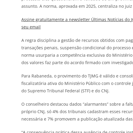
assunto. A norma, aprovada em 2025, centraliza no juiz 
Assine gratuitamente a newsletter Últimas Notícias do
seu email
A regra disciplina a gestão de recursos obtidos com p
transações penais, suspensão condicional do processo
norma usurparia a competência exclusiva do Ministério 
dos valores faz parte do acordo firmado com investigad
Para Rabaneda, o provimento do TJMG é válido e consoli
fiscalizatória ativa do Ministério Público com o control
do Supremo Tribunal Federal (STF) e do CNJ.
O conselheiro destacou dados “alarmantes” sobre a fal
próprio CNJ, só 4% dos tribunais cadastram esses recur
necessária e 7% promovem a publicação atualizada das 
“A consequência prática dessa ausência de controle inst