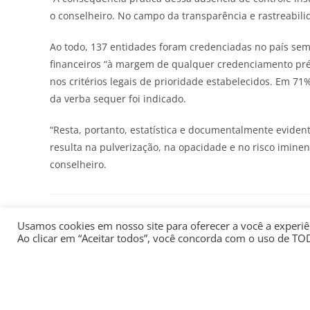
o conselheiro. No campo da transparência e rastreabili
Ao todo, 137 entidades foram credenciadas no país sem 
financeiros “à margem de qualquer credenciamento pré
nos critérios legais de prioridade estabelecidos. Em 71
da verba sequer foi indicado.
“Resta, portanto, estatística e documentalmente eviden
resulta na pulverização, na opacidade e no risco iminen
conselheiro.
Usamos cookies em nosso site para oferecer a você a experiên
VOCÊ TAMBÉM PODE GOSTAR
Ao clicar em “Aceitar todos”, você concorda com o uso de TO
PIB de 2021 dá força a
Chatbots
discurso político da
s
Economia, mas não há
motivos para euforia