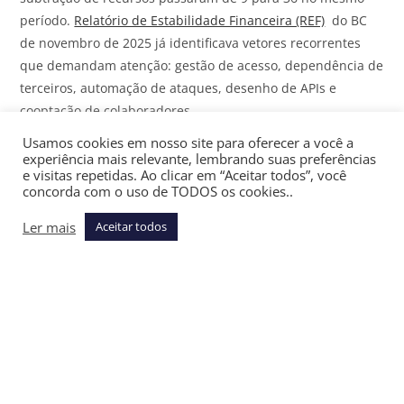
período.
Relatório de Estabilidade Financeira (REF)
do BC
de novembro de 2025 já identificava vetores recorrentes
que demandam atenção: gestão de acesso, dependência de
terceiros, automação de ataques, desenho de APIs e
cooptação de colaboradores.
Usamos cookies em nosso site para oferecer a você a
No que se refere, mais especificamente, à adoção de
experiência mais relevante, lembrando suas preferências
ferramentas baseadas em IA pelos agentes do Sistema
e visitas repetidas. Ao clicar em “Aceitar todos”, você
concorda com o uso de TODOS os cookies..
Financeiro Nacional, a pesquisa do REF adiciona uma
camada inquietante. Em amostra de 606 instituições que
Ler mais
Aceitar todos
respondem por 96% dos ativos do SFN, 26,7% já
empregavam modelos de IA em soluções de TI — proporção
que chega a 100% nos bancos S1 e S2.
Mais da metade dessas instituições, no entanto, não tinha
procedimentos complementares para gerenciar riscos
associados a IA, e 56,2% não adotavam controles
específicos de segurança para soluções com IA.