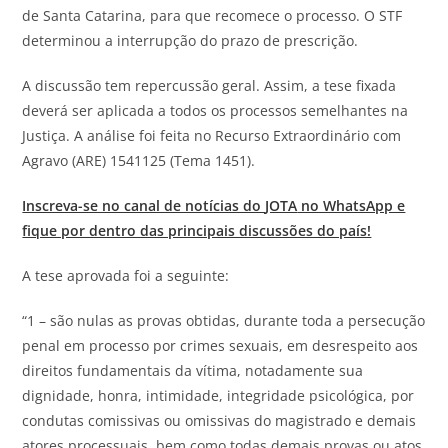
de Santa Catarina, para que recomece o processo. O STF
determinou a interrupção do prazo de prescrição.
A discussão tem repercussão geral. Assim, a tese fixada
deverá ser aplicada a todos os processos semelhantes na
Justiça. A análise foi feita no Recurso Extraordinário com
Agravo (ARE) 1541125 (Tema 1451).
Inscreva-se no canal de notícias do
JOTA
no WhatsApp e
fique por dentro das principais discussões do país!
A tese aprovada foi a seguinte:
“1 – são nulas as provas obtidas, durante toda a persecução
penal em processo por crimes sexuais, em desrespeito aos
direitos fundamentais da vítima, notadamente sua
dignidade, honra, intimidade, integridade psicológica, por
condutas comissivas ou omissivas do magistrado e demais
atores processuais, bem como todas demais provas ou atos