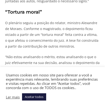
juntadas aos autos, resguardado o necessário sigilo.”
“Tortura moral”
O plenário seguiu a posição do relator, ministro Alexandre
de Moraes. Conforme o magistrado, o depoimento ficou
viciado a partir de um “tortura moral” feita contra a vítima,
o que afetou o convencimento do juiz. A tese foi construída
a partir da contribuição de outros ministros.
“Não estou analisando o mérito, estou analisando o que o
juiz efetivamente na sua decisão, analisou o depoimento da
vítima, e afastou o depoimento da vítima, que em crimes
sexuais tem valor importante”, afirmou. “Se analisou e
Usamos cookies em nosso site para oferecer a você a
experiência mais relevante, lembrando suas preferências
afastou prova ilícita, essa prova tem que ser refeita. A
e visitas repetidas. Ao clicar em “Aceitar todos”, você
sentença é nula por derivação”.
concorda com o uso de TODOS os cookies..
Durante a sessão, o ministro apresentou trechos do vídeo
Ler mais
Aceitar todos
do depoimento de Ferrer e ressaltou os momentos em que