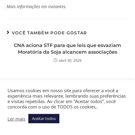
Mais informações em instantes
.
VOCÊ TAMBÉM PODE GOSTAR
CNA aciona STF para que leis que esvaziam
Moratória da Soja alcancem associações
abril 30, 2026
Descomissionamento em O&G e sucata para
Usamos cookies em nosso site para oferecer a você a
siderurgia: oportunidade estratégica
experiência mais relevante, lembrando suas preferências
setembro 20, 2025
e visitas repetidas. Ao clicar em “Aceitar todos”, você
concorda com o uso de TODOS os cookies..
Ler mais
Aceitar todos
Governo Lula e estados negociam subsídio
extra de R$ 1,20 por litro de diesel importado