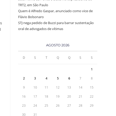
TRT2, em São Paulo
Quem é Alfredo Gaspar, anunciado como vice de
Flávio Bolsonaro
os
STJ nega pedido de Buzzi para barrar sustentação
oral de advogados de vítimas
l
AGOSTO 2026
D
S
T
Q
Q
S
S
1
2
3
4
5
6
7
8
9
10
11
12
13
14
15
16
17
18
19
20
21
22
23
24
25
26
27
28
29
30
31