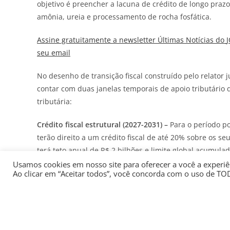
objetivo é preencher a lacuna de crédito de longo prazo
amônia, ureia e processamento de rocha fosfática.
Assine gratuitamente a newsletter Últimas Notícias do
seu email
No desenho de transição fiscal construído pelo relator 
contar com duas janelas temporais de apoio tributário d
tributária:
Crédito fiscal estrutural (2027-2031) –
Para o período p
terão direito a um crédito fiscal de até 20% sobre os se
terá teto anual de R$ 2 bilhões e limite global acumula
meio de procedimento concorrencial, e os valores conce
Usamos cookies em nosso site para oferecer a você a experiên
Ao clicar em “Aceitar todos”, você concorda com o uso de TO
Crédito financeiro emergencial (2026)
– Sensível às pre
suprimento, o relatório inseriu um socorro extraordinár
conter os reflexos cambiais e logísticos do choque de p
condiciona o uso desse crédito de R$ 1 bilhão à compro