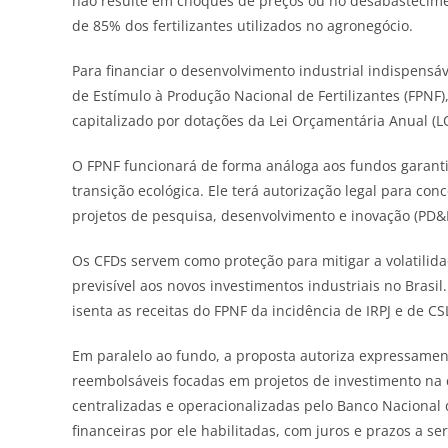
não resulte em choques de preços ou no desabastecime
de 85% dos fertilizantes utilizados no agronegócio.
Para financiar o desenvolvimento industrial indispensá
de Estímulo à Produção Nacional de Fertilizantes (FPNF)
capitalizado por dotações da Lei Orçamentária Anual (L
O FPNF funcionará de forma análoga aos fundos garantid
transição ecológica. Ele terá autorização legal para co
projetos de pesquisa, desenvolvimento e inovação (PD&I)
Os CFDs servem como proteção para mitigar a volatilid
previsível aos novos investimentos industriais no Brasil
isenta as receitas do FPNF da incidência de IRPJ e de CS
Em paralelo ao fundo, a proposta autoriza expressamen
reembolsáveis focadas em projetos de investimento na 
centralizadas e operacionalizadas pelo Banco Nacional 
financeiras por ele habilitadas, com juros e prazos a