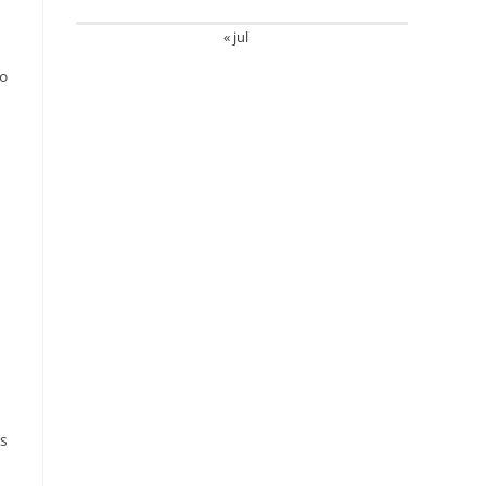
« jul
do
es