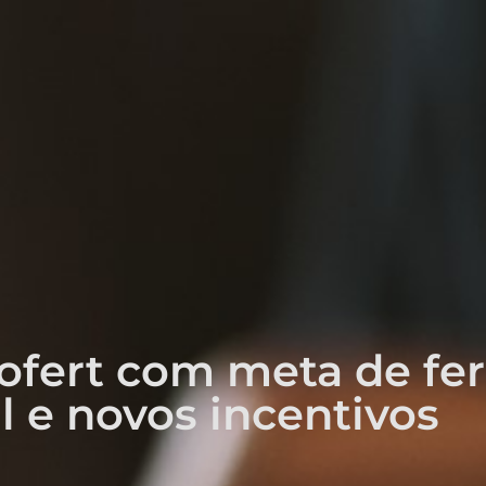
fert com meta de fert
l e novos incentivos