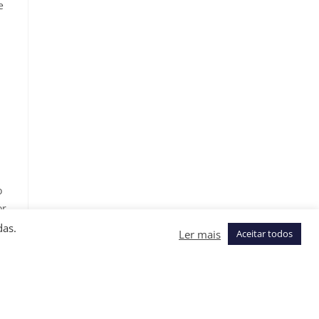
e
o
or
das.
Ler mais
Aceitar todos