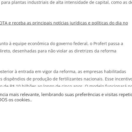
 para plantas industriais de alta intensidade de capital, como as d
JOTA
e receba as principais notícias jurídicas e políticas do dia no
junto à equipe econômica do governo federal, o Profert passa a
ireto, desenhadas para não violar as diretrizes da reforma
osterior à entrada em vigor da reforma, as empresas habilitadas
us dispêndios de produção de fertilizantes nacionais. Esse incentiv
do de R$ 10 bilhões ao longo de cinco anos. O modelo funcionará p
didos serão devolvidos como créditos dedutíveis da base da CSLL.
cia mais relevante, lembrando suas preferências e visitas repeti
DOS os cookies..
ssões geopolíticas imediatas que afetam as cadeias globais de
io de até R$ 1 bilhão para o exercício de 2026. Essa medida busca
reços decorrente dos recentes conflitos no Oriente Médio. O texto
vação de que o benefício financeiro seja integralmente repassado