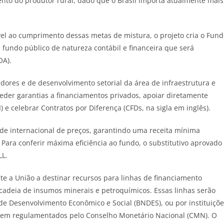
nto do produtor rural, dado que o Brasil importa atualmente mais
vel ao cumprimento dessas metas de mistura, o projeto cria o Fun
, fundo público de natureza contábil e financeira que será
OA).
ores e de desenvolvimento setorial da área de infraestrutura e
nceder garantias a financiamentos privados, apoiar diretamente
 e celebrar Contratos por Diferença (CFDs, na sigla em inglês).
ade internacional de preços, garantindo uma receita mínima
. Para conferir máxima eficiência ao fundo, o substitutivo aprovado
LL.
te a União a destinar recursos para linhas de financiamento
cadeia de insumos minerais e petroquímicos. Essas linhas serão
de Desenvolvimento Econômico e Social (BNDES), ou por instituiçõ
 serem regulamentados pelo Conselho Monetário Nacional (CMN). O