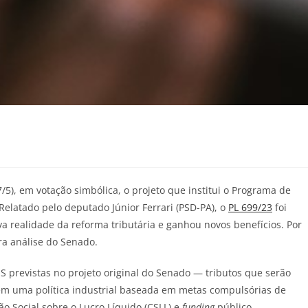
/5), em votação simbólica, o projeto que institui o Programa de
 Relatado pelo deputado Júnior Ferrari (PSD-PA), o
PL 699/23
foi
va realidade da reforma tributária e ganhou novos benefícios. Por
ra análise do Senado.
MS previstas no projeto original do Senado — tributos que serão
 em uma política industrial baseada em metas compulsórias de
ão Social sobre o Lucro Líquido (CSLL) e
funding
público.