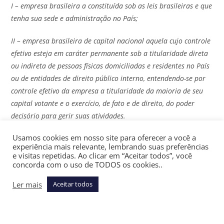
I – empresa brasileira a constituída sob as leis brasileiras e que
tenha sua sede e administração no País;
II – empresa brasileira de capital nacional aquela cujo controle
efetivo esteja em caráter permanente sob a titularidade direta
ou indireta de pessoas físicas domiciliadas e residentes no País
ou de entidades de direito público interno, entendendo-se por
controle efetivo da empresa a titularidade da maioria de seu
capital votante e o exercício, de fato e de direito, do poder
decisório para gerir suas atividades.
Usamos cookies em nosso site para oferecer a você a
1º. A lei poderá, em relação à empresa brasileira de capital
experiência mais relevante, lembrando suas preferências
nacional:
e visitas repetidas. Ao clicar em “Aceitar todos”, você
concorda com o uso de TODOS os cookies..
I – conceder proteção e benefícios especiais temporários para
desenvolver atividades consideradas estratégicas para a defesa
Ler mais
Aceitar todos
nacional ou imprescindíveis ao desenvolvimento do País;
II – estabelecer, sempre que considerar um setor imprescindível