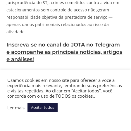
jurisprudência do STJ, crimes cometidos contra a vida em
estacionamentos sem controle de acesso não geram
responsabilidade objetiva da prestadora de serviço —
apenas danos patrimoniais relacionados ao risco da
atividade.
Inscreva-se no canal do
JOTA
no Telegram
e acompanhe as principais notícias, artigos
e análises!
“O evento danoso consistia no óbito da vítima de homicídio
praticado por terceiros no estacionamento do campus
Usamos cookies em nosso site para oferecer a você a
experiência mais relevante, lembrando suas preferências
universitário, que não contava com controle de acesso ou
e visitas repetidas. Ao clicar em “Aceitar todos”, você
segurança ostensiva. Nessas circunstâncias, o prejuízo não
concorda com o uso de TODOS os cookies..
estava inserido nos riscos da exploração da atividade”,
Ler mais
Aceitar todos
entendeu o relator.
A posição divergente