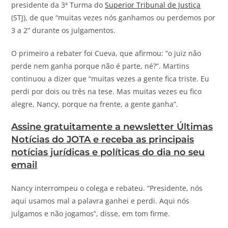
presidente da 3ª Turma do
Superior Tribunal de Justiça
(STJ), de que “muitas vezes nós ganhamos ou perdemos por
3 a 2” durante os julgamentos.
O primeiro a rebater foi Cueva, que afirmou: “o juiz não
perde nem ganha porque não é parte, né?”. Martins
continuou a dizer que “muitas vezes a gente fica triste. Eu
perdi por dois ou três na tese. Mas muitas vezes eu fico
alegre, Nancy, porque na frente, a gente ganha”.
Assine gratuitamente a newsletter Últimas
Notícias do
JOTA
e receba as principais
notícias jurídicas e políticas do dia no seu
email
Nancy interrompeu o colega e rebateu. “Presidente, nós
aqui usamos mal a palavra ganhei e perdi. Aqui nós
julgamos e não jogamos”, disse, em tom firme.