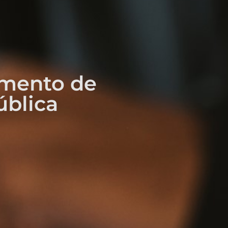
mento de
ública