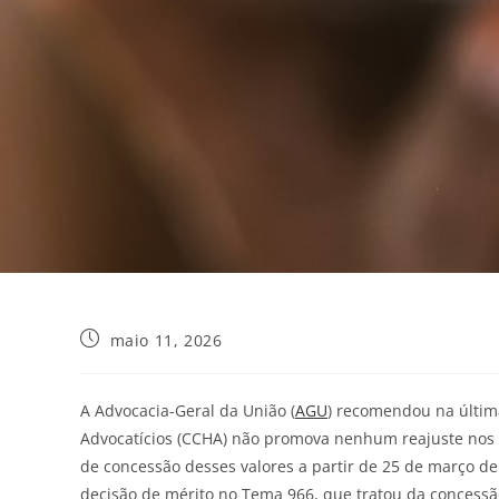
maio 11, 2026
A Advocacia-Geral da União (
AGU
) recomendou na última
Advocatícios (CCHA) não promova nenhum reajuste nos v
de concessão desses valores a partir de 25 de março de
decisão de mérito no Tema 966, que tratou da concessã