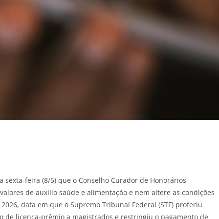
 sexta-feira (8/5) que o Conselho Curador de Honorários
alores de auxílio saúde e alimentação e nem altere as condições
 2026, data em que o Supremo Tribunal Federal (STF) proferiu
o de licença-prêmio a magistrados e restringiu o pagamento de