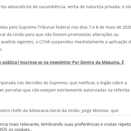
ios advocatícios de sucumbência, verba de natureza privada, e nã
idas pelo Supremo Tribunal Federal nos dias 7 e 8 de maio de 202
al da União para que não fossem promovidas alterações ou
s auxílios vigentes, o CCHA suspendeu imediatamente a aplicação 
o.
o público? Inscreva-se na newsletter Por Dentro da Máquina. É
parada nas decisões do Supremo, que notificou o órgão sobre a
r parcelas que não estejam estritamente autorizadas na referida
stro chefe da Advocacia-Geral da União, Jorge Messias, que
cia mais relevante, lembrando suas preferências e visitas repeti
DOS os cookies..