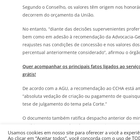
Segundo o Conselho, os valores têm origem nos honorár
decorrem do orçamento da União.
No entanto, “diante das decisões supervenientes profer
bem como em adesão à recomendação da Advocacia-Ger
reajustes nas condições de concessão e nos valores do
percentual anteriormente considerado”, afirmou o órgã
Quer acompanhar os principais fatos ligados ao serviç
grátis!
De acordo com a AGU, a recomendação ao CCHA está am
“absoluta vedação de criação ou pagamento de quaisque
tese de julgamento do tema pela Corte.”
O documento também ratifica despacho anterior do mini
proibiu o pagamento de valores retroativos.
Usamos cookies em nosso site para oferecer a você a experiên
Ao clicar em “Aceitar todos”, você concorda com o uso de TO