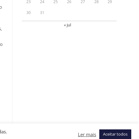
23
24
25
26
27
28
29
o
30
31
« jul
6,
do
das.
Ler mais
Aceitar todos