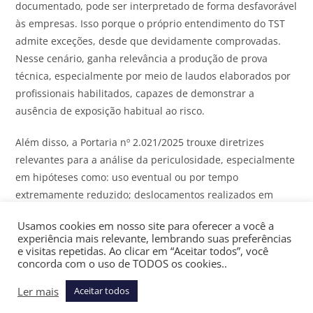
documentado, pode ser interpretado de forma desfavorável
às empresas. Isso porque o próprio entendimento do TST
admite exceções, desde que devidamente comprovadas.
Nesse cenário, ganha relevância a produção de prova
técnica, especialmente por meio de laudos elaborados por
profissionais habilitados, capazes de demonstrar a
ausência de exposição habitual ao risco.
Além disso, a Portaria nº 2.021/2025 trouxe diretrizes
relevantes para a análise da periculosidade, especialmente
em hipóteses como: uso eventual ou por tempo
extremamente reduzido; deslocamentos realizados em
áreas privadas ou de baixa circulação; utilização da
Usamos cookies em nosso site para oferecer a você a
motocicleta exclusivamente no trajeto entre residência e
experiência mais relevante, lembrando suas preferências
local de trabalho.
e visitas repetidas. Ao clicar em “Aceitar todos”, você
concorda com o uso de TODOS os cookies..
Outro aspecto relevante, com impacto direto no passivo
Ler mais
Aceitar todos
trabalhista, é que o eventual enquadramento nessas