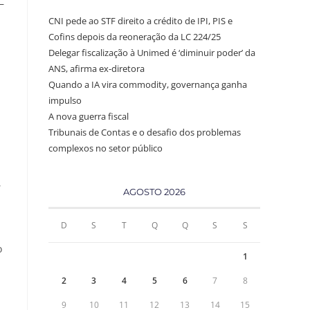
–
CNI pede ao STF direito a crédito de IPI, PIS e
Cofins depois da reoneração da LC 224/25
Delegar fiscalização à Unimed é ‘diminuir poder’ da
ANS, afirma ex-diretora
Quando a IA vira commodity, governança ganha
impulso
A nova guerra fiscal
Tribunais de Contas e o desafio dos problemas
complexos no setor público
,
AGOSTO 2026
D
S
T
Q
Q
S
S
o
1
2
3
4
5
6
7
8
9
10
11
12
13
14
15