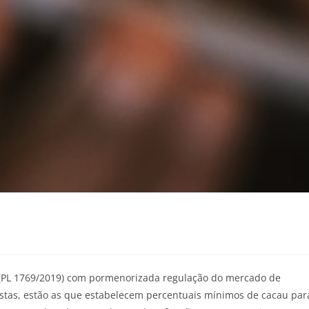
 (PL 1769/2019) com pormenorizada regulação do mercado de
istas, estão as que estabelecem percentuais mínimos de cacau par