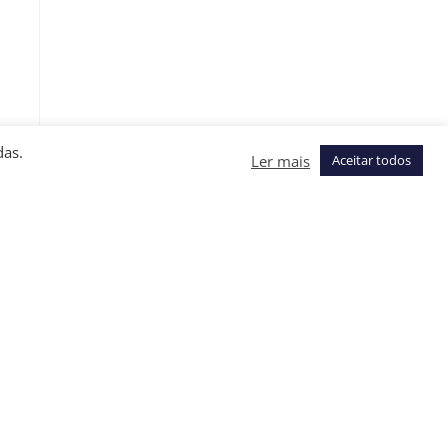
das.
Ler mais
Aceitar todos
e
iz
-