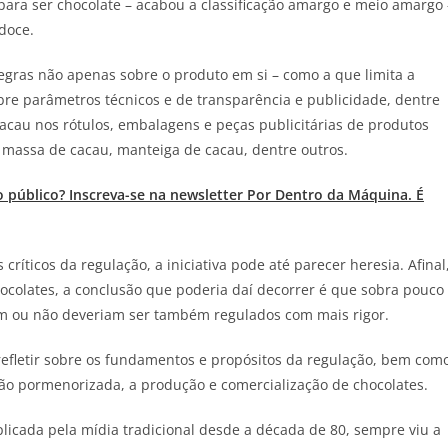
ara ser chocolate – acabou a classificação amargo e meio amargo 
doce.
regras não apenas sobre o produto em si – como a que limita a
re parâmetros técnicos e de transparência e publicidade, dentre
acau nos rótulos, embalagens e peças publicitárias de produtos
 massa de cacau, manteiga de cacau, dentre outros.
o público? Inscreva-se na newsletter Por Dentro da Máquina. É
ríticos da regulação, a iniciativa pode até parecer heresia. Afinal
ocolates, a conclusão que poderia daí decorrer é que sobra pouco
 ou não deveriam ser também regulados com mais rigor.
refletir sobre os fundamentos e propósitos da regulação, bem com
tão pormenorizada, a produção e comercialização de chocolates.
plicada pela mídia tradicional desde a década de 80, sempre viu a