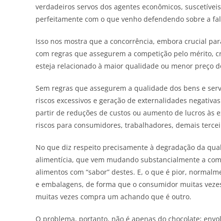
verdadeiros servos dos agentes econômicos, suscetívei
perfeitamente com o que venho defendendo sobre a fal
Isso nos mostra que a concorrência, embora crucial pa
com regras que assegurem a competição pelo mérito, 
esteja relacionado à maior qualidade ou menor preço d
Sem regras que assegurem a qualidade dos bens e serv
riscos excessivos e geração de externalidades negativas
partir de reduções de custos ou aumento de lucros às 
riscos para consumidores, trabalhadores, demais tercei
No que diz respeito precisamente à degradação da qua
alimentícia, que vem mudando substancialmente a compo
alimentos com “sabor” destes. E, o que é pior, normal
e embalagens, de forma que o consumidor muitas veze
muitas vezes compra um achando que é outro.
O problema, portanto, não é apenas do chocolate; envo