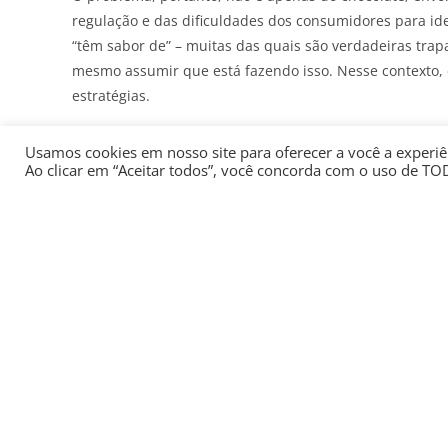
regulação e das dificuldades dos consumidores para ide
“têm sabor de” – muitas das quais são verdadeiras tra
mesmo assumir que está fazendo isso. Nesse contexto, 
estratégias.
Assine gratuitamente a newsletter Últimas Notícias do
Usamos cookies em nosso site para oferecer a você a experiên
seu email
Ao clicar em “Aceitar todos”, você concorda com o uso de TO
No caso do chocolate, sabemos que as razões das mud
relacionadas a fatores como a queda da produção de ca
redução deliberada do uso de cacau nas fórmulas dos 
nem mesmo isso seja reconhecido devidamente nas emba
Por tudo isso, não é exagero a existência de uma regul
respeito à composição do produto, como no que diz respe
se de uma necessidade, a fim de proteger os direitos d
transparência nas informações respectivas.