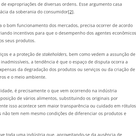
s de expropriações de diversas ordens. Esse argumento casa
ácia da soberania do consumidor
[2]
.
ra o bom funcionamento dos mercados, precisa ocorrer de acordo
criando incentivos para que o desempenho dos agentes econômico
os seus produtos.
iços e a proteção de
stakeholders
, bem como vedem a assunção de
 inadmissíveis, a tendência é que o espaço de disputa ocorra a
expensas da degradação dos produtos ou serviços ou da criação de
ros e o meio ambiente.
lidade, é precisamente o que vem ocorrendo na indústria
sição de vários alimentos, substituindo os originais por
mente isso acontece sem maior transparência ou cuidado em rótulos
s não tem nem mesmo condições de diferenciar os produtos e
lve toda uma indústria que, aproveitando-se da ausência de