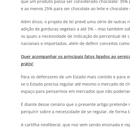
que um produto possa ser considerado chocolate: 35% p
e ao menos 25% para ser chocolate ao leite e chocolate 
Além disso, o projeto de lei prevê uma série de outras 
adição de gorduras vegetais a até 5% – mas também sob
os quais a necessidade de indicação do percentual de c
nacionais e importados, além de definir conceitos como
Quer acompanhar os principais fatos ligados ao serviç
grátis!
Para os defensores de um Estado mais contido e para os c
se o Estado precisa regular até mesmo o mercado de ch
espaço para pensarmos em mercados que não poderiam
É diante desse cenário que o presente artigo pretende 
perquirir sobre a necessidade de se regular, de forma 
A cartilha neoliberal, que nos vem sendo ensinada e re