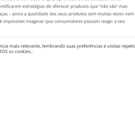
ntificarem estratégias de oferecer produtos que “não são” mas
paças – piora a qualidade dos seus produtos sem muitas vezes nem
é impossível imaginar que consumidores possam reagir a tais
JOTA
e receba as principais notícias jurídicas e políticas do dia no
cia mais relevante, lembrando suas preferências e visitas repeti
DOS os cookies..
anças das fórmulas e composições são complexas e algumas estão
cau, aumento do preço do insumo, etc. Entretanto, fato é que a
produtos desnatura a própria natureza do que é chocolate sem qu
lagens, rótulos e publicidades.
ação mais pormenorizada da indústria do chocolate, tanto no que d
ito a embalagens, rotulagens e publicidade. Pelo contrário, trata
o consumidor relacionados à qualidade do produto e à