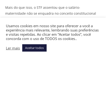
Mais do que isso, o STF assentou que o salário-
maternidade não se enquadra no conceito constitucional
de “folha de salários”, pois esta somente abrange valores
pagos como efetiva retribuição ao trabalho prestado.
Usamos cookies em nosso site para oferecer a você a
experiência mais relevante, lembrando suas preferências
e visitas repetidas. Ao clicar em “Aceitar todos”, você
A
ratio decidendi
do precedente é clara: não basta que a
concorda com o uso de TODOS os cookies..
verba seja paga no âmbito da relação de emprego para que
possa integrar automaticamente a base de cálculo das
Ler mais
Aceitar todos
contribuições previdenciárias. É indispensável que exista
efetiva contraprestação laboral e habitualidade
remuneratória. E justamente por isso o Tema 72 ultrapassa
a discussão específica sobre maternidade.
O fundamento constitucional adotado pelo STF não se
limita à proteção da mulher gestante. O que se afirmou, em
essência, foi que valores pagos em razão de afastamentos –
sem trabalho correspondente, portanto – não podem ser
artificialmente transformados em salário para fins