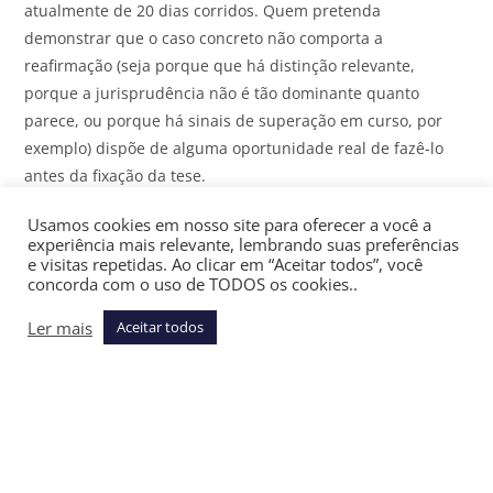
atualmente de 20 dias corridos. Quem pretenda
demonstrar que o caso concreto não comporta a
reafirmação (seja porque que há distinção relevante,
porque a jurisprudência não é tão dominante quanto
parece, ou porque há sinais de superação em curso, por
exemplo) dispõe de alguma oportunidade real de fazê-lo
antes da fixação da tese.
Usamos cookies em nosso site para oferecer a você a
De forma diversa e claramente deletéria, a sessão
experiência mais relevante, lembrando suas preferências
eletrônica de afetação do art. 257-A parece operar em
e visitas repetidas. Ao clicar em “Aceitar todos”, você
sistema restrito ao público interno da Corte, com prazo
concorda com o uso de TODOS os cookies..
reduzido de 7 dias corridos (art. 257-A,
caput
, do RISTJ), sem
Ler mais
Aceitar todos
placar público e sem acesso da advocacia às manifestações
dos ministros durante o período de votação.
Impõe-se fazer uma distinção necessária para evitar
confusões: o art. 184-B do RISTJ assegura o acesso das
partes e advogados às
sessões virtuais de julgamento
; o