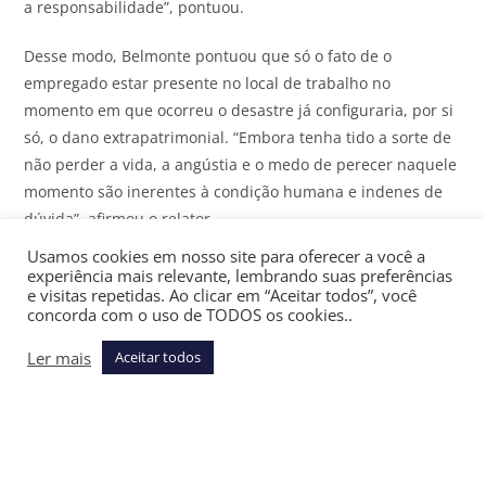
a responsabilidade”, pontuou.
Desse modo, Belmonte pontuou que só o fato de o
empregado estar presente no local de trabalho no
momento em que ocorreu o desastre já configuraria, por si
só, o dano extrapatrimonial. “Embora tenha tido a sorte de
não perder a vida, a angústia e o medo de perecer naquele
momento são inerentes à condição humana e indenes de
dúvida”, afirmou o relator.
Usamos cookies em nosso site para oferecer a você a
Para ele, a presença do trabalhador no epicentro da
experiência mais relevante, lembrando suas preferências
tragédia, testemunhando a destruição, o caos e o risco
e visitas repetidas. Ao clicar em “Aceitar todos”, você
concorda com o uso de TODOS os cookies..
iminentes, vendo inclusive outras pessoas serem
soterradas, já seria motivo suficiente para a condição e
Ler mais
Aceitar todos
experiência traumáticas e cabível para indenização.
Assine gratuitamente a newsletter Últimas Notícias do
JOTA
e receba as principais notícias jurídicas e políticas do dia
no seu email