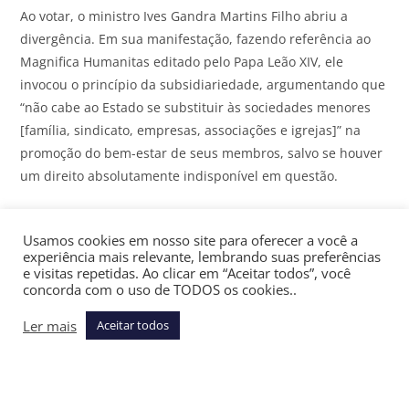
Ao votar, o ministro Ives Gandra Martins Filho abriu a
divergência. Em sua manifestação, fazendo referência ao
Magnifica Humanitas editado pelo Papa Leão XIV, ele
invocou o princípio da subsidiariedade, argumentando que
“não cabe ao Estado se substituir às sociedades menores
[família, sindicato, empresas, associações e igrejas]” na
promoção do bem-estar de seus membros, salvo se houver
um direito absolutamente indisponível em questão.
Gandra Martins Filho também mencionou um decisão
Usamos cookies em nosso site para oferecer a você a
recente do ministro Alexandre de Moraes, do Supremo
experiência mais relevante, lembrando suas preferências
Tribunal Federal (
STF
), que cassou um acórdão do TST
e visitas repetidas. Ao clicar em “Aceitar todos”, você
sobre repouso semanal remunerado e compensação dos
concorda com o uso de TODOS os cookies..
domingos. Na avaliação do ministro, a cláusula em
Ler mais
Aceitar todos
discussão é até melhor do que a interpretação dada ao
artigo 5° da Constituição, que trata de repouso semanal
remunerado.