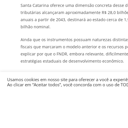
Santa Catarina oferece uma dimensão concreta desse de
tributárias alcançaram aproximadamente R$ 28,0 bilhões 
anuais a partir de 2043, destinará ao estado cerca de
bilhão nominal.
Ainda que os instrumentos possuam naturezas distintas
fiscais que marcaram o modelo anterior e os recursos p
explicar por que o FNDR, embora relevante, dificilment
estratégias estaduais de desenvolvimento econômico.
O espaço deixado pelos incentivos fiscais tende a ser
Usamos cookies em nosso site para oferecer a você a experiên
e institucional, conferindo às agências de fomento um 
Ao clicar em “Aceitar todos”, você concorda com o uso de TO
Receba de graça todas as sextas-feiras um resumo da 
Como consequência da nova conjuntura, as agências de
dessa nova política econômica regional. Mais do que co
e estruturadoras de projetos e instrumentos permanente