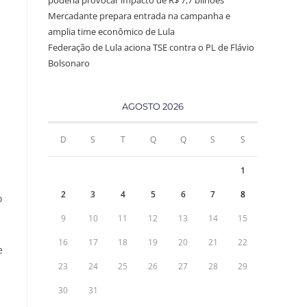
poderia provocar impacto de R$ 7,7 bilhões
Mercadante prepara entrada na campanha e
amplia time econômico de Lula
Federação de Lula aciona TSE contra o PL de Flávio
Bolsonaro
AGOSTO 2026
D
S
T
Q
Q
S
S
1
2
3
4
5
6
7
8
o
9
10
11
12
13
14
15
16
17
18
19
20
21
22
e
23
24
25
26
27
28
29
30
31