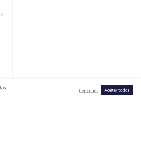
es
s
a
das.
Ler mais
Aceitar todos
s