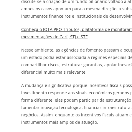
discute-se a criação de um fundo bilionário voltado à a
ambos os casos apontam para a mesma direção: a substi
instrumentos financeiros e institucionais de desenvolv
Conheça o
JOTA
PRO Tributos, plataforma de monitorame
movimentações do Carf, STJ e STF
Nesse ambiente, as agências de fomento passam a ocupa
um estado podia estar associada a regimes especiais de
compartilhar riscos, estruturar garantias, apoiar inov
diferencial muito mais relevante.
A mudança é significativa porque incentivos fiscais po
investimento responde aos sinais econômicos gerados p
forma diferente: elas podem participar da estruturação 
fomentar inovação tecnológica, financiar infraestrutur
negócios. Assim, enquanto os incentivos fiscais atuam 
instrumentos mais amplos de atuação.