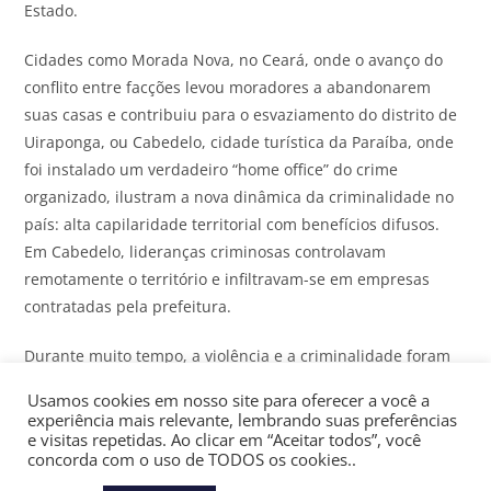
Estado.
Cidades como Morada Nova, no Ceará, onde o avanço do
conflito entre facções levou moradores a abandonarem
suas casas e contribuiu para o esvaziamento do distrito de
Uiraponga, ou Cabedelo, cidade turística da Paraíba, onde
foi instalado um verdadeiro “home office” do crime
organizado, ilustram a nova dinâmica da criminalidade no
país: alta capilaridade territorial com benefícios difusos.
Em Cabedelo, lideranças criminosas controlavam
remotamente o território e infiltravam-se em empresas
contratadas pela prefeitura.
Durante muito tempo, a violência e a criminalidade foram
percebidas como problemas restritos aos grandes centros
Usamos cookies em nosso site para oferecer a você a
urbanos e tratadas pelos gestores públicos como temas
experiência mais relevante, lembrando suas preferências
secundários na agenda governamental. Em uma visão
e visitas repetidas. Ao clicar em “Aceitar todos”, você
concorda com o uso de TODOS os cookies..
substancialista, entendia-se que seriam apenas