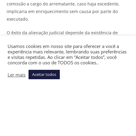
comissão a cargo do arrematante, caso haja excedente,
implicaria em enriquecimento sem causa por parte do
executado.
O êxito da alienação judicial depende da existência de
agentes dispostos a participar das hastas públicas e correr
Usamos cookies em nosso site para oferecer a você a
o risco inerente da aquisição dos bens. Quanto maior for a
experiência mais relevante, lembrando suas preferências
insegurança jurídica em torno dos custos reais da
e visitas repetidas. Ao clicar em “Aceitar todos”, você
concorda com o uso de TODOS os cookies..
arrematação, menor será a atratividade dos leilões e, por
sua vez, a competitiva das hastas, reduzindo-se
Ler mais
Aceitar todos
potencialmente os valores alcançados nas alienações e
comprometendo-se a própria eficiência da execução.
Ao uniformizar a intepretação do art. 7º, §4, da Resolução
236/16, mesmo que apenas em nível estadual, o tribunal
combate esse tipo de situação, ampliando a previsibilidade
e reduzindo assimetrias decisórias, o que fortalece a
confiança dos agentes privados na arrematação judicial.