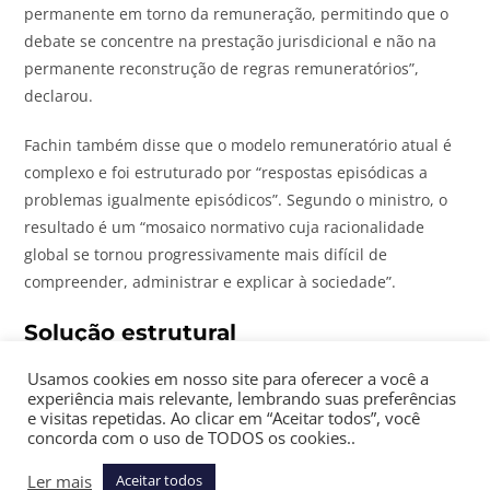
permanente em torno da remuneração, permitindo que o
debate se concentre na prestação jurisdicional e não na
permanente reconstrução de regras remuneratórios”,
declarou.
Fachin também disse que o modelo remuneratório atual é
complexo e foi estruturado por “respostas episódicas a
problemas igualmente episódicos”. Segundo o ministro, o
resultado é um “mosaico normativo cuja racionalidade
global se tornou progressivamente mais difícil de
compreender, administrar e explicar à sociedade”.
Solução estrutural
Usamos cookies em nosso site para oferecer a você a
A iniciativa vem na esteira do julgamento no STF sobre as
experiência mais relevante, lembrando suas preferências
verbas indenizatórias aos magistrados, conhecidos como
e visitas repetidas. Ao clicar em “Aceitar todos”, você
concorda com o uso de TODOS os cookies..
penduricalhos.
Ler mais
Aceitar todos
Em março, a Corte fixou tese proibindo a criação de auxílios