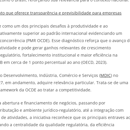
o que oferece transparência e previsibilidade para empresas
e como um dos principais desafios à produtividade e ao
ficativamente superior ao padrão internacional evidenciando um
concorrência (PMR OCDE). Esse diagnóstico reforça que o avanço d
utividade e pode gerar ganhos relevantes de crescimento
latório, fortalecimento institucional e maior eficiência na
IB em cerca de 1 ponto percentual ao ano (OECD, 2023).
o Desenvolvimento, Indústria, Comércio e Serviços (
MDIC
) no
7, em andamento, adquire relevância particular. Trata-se de uma
ramework da OCDE ao tratar a competitividade.
a abertura e financiamento de negócios, passando por
ributação e ambiente jurídico-regulatório, até a integração com
de atividades, a iniciativa reconhece que os principais entraves a
ndo a centralidade da qualidade regulatória, da eficiência