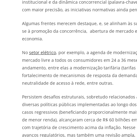
institucional e da dinâmica concorrencial (palavra-chav
com maior precisão, as iniciativas normativas ainda pe
Algumas frentes merecem destaque, e, se alinham às su
se à promoção da concorrência, abertura de mercado e 
economia.
No
setor elétrico
, por exemplo, a agenda de moderniza
mercado livre a todos os consumidores em 24 a 36 me
andamento, entre elas a modernização tarifária (tarifas
fortalecimento de mecanismos de resposta da demanda, e
neutralidade de acesso à rede, entre outras.
Persistem desafios estruturais, sobretudo relacionados
diversas políticas públicas implementadas ao longo dos
casos regressivos (beneficiando proporcionalmente ma
de menor renda), alcançaram cerca de R$ 60 bilhões e
com trajetória de crescimento acima da inflação. Nesse
avanços regulatórios, mas também uma revisão ampla, pe