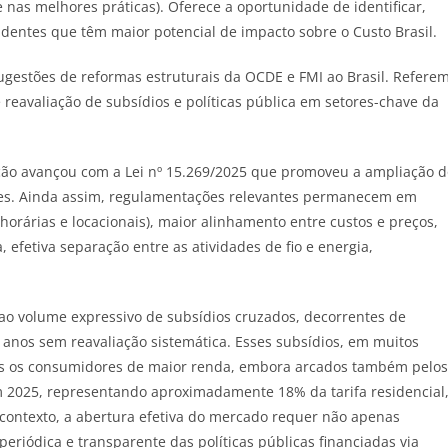
e nas melhores práticas). Oferece a oportunidade de identificar,
ndentes que têm maior potencial de impacto sobre o Custo Brasil.
gestões de reformas estruturais da OCDE e FMI ao Brasil. Referem
reavaliação de subsídios e políticas pública em setores-chave da
ção avançou com a Lei nº 15.269/2025 que promoveu a ampliação d
ses. Ainda assim, regulamentações relevantes permanecem em
 horárias e locacionais), maior alinhamento entre custos e preços,
fetiva separação entre as atividades de fio e energia,
 ao volume expressivo de subsídios cruzados, decorrentes de
 anos sem reavaliação sistemática. Esses subsídios, em muitos
is os consumidores de maior renda, embora arcados também pelos
m 2025, representando aproximadamente 18% da tarifa residencial
 contexto, a abertura efetiva do mercado requer não apenas
riódica e transparente das políticas públicas financiadas via