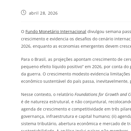
abril 28, 2026
O
Fundo Monetário Internacional
divulgou semana pass
crescimento e evidencia os desafios do cenário interna
2026, enquanto as economias emergentes devem crescer
Para o Brasil, as projeções apontam crescimento de ce
pequeno efeito líquido positivo” em 2026, por conta d
da guerra. O crescimento modesto evidencia limitações
econômico sustentável do país passa, inevitavelmente,
Nesse contexto, o relatório
Foundations for Growth and C
é de natureza estrutural, e não conjuntural, recolocand
agenda de crescimento e competitividade em três pilare
governança, infraestrutura e capital humano; (ii) agend
sistema tributário, abertura econômica e mercado de trab
sustentabilidade. A análise inclui países não membros, 