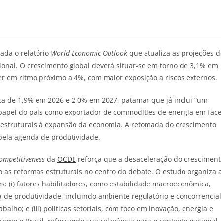
ada o relatório
World Economic Outlook
que atualiza as projeções d
cional. O crescimento global deverá situar-se em torno de 3,1% em
 em ritmo próximo a 4%, com maior exposição a riscos externos.
rca de 1,9% em 2026 e 2,0% em 2027, patamar que já inclui “um
o papel do país como exportador de commodities de energia em fac
 estruturais à expansão da economia. A retomada do crescimento
 pela agenda de produtividade.
ompetitiveness
da
OCDE
reforça que a desaceleração do cresciment
o as reformas estruturais no centro do debate. O estudo organiza 
s: (i) fatores habilitadores, como estabilidade macroeconômica,
a de produtividade, incluindo ambiente regulatório e concorrencial
alho; e (iii) políticas setoriais, com foco em inovação, energia e
como o Brasil, reforçando sua relevância para o contexto nacional.