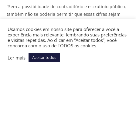
“Sem a possibilidade de contraditório e escrutínio público,
também não se poderia permitir que essas cifras sejam
usadas pela Administração de modo estratégico perante o
Usamos cookies em nosso site para oferecer a você a
Poder Judiciário, para pautar decisões sob o argumento do
experiência mais relevante, lembrando suas preferências
risco econômico”, afirmaram.
e visitas repetidas. Ao clicar em “Aceitar todos”, você
concorda com o uso de TODOS os cookies..
Na avaliação dos advogados, a medida promove um cenário
Ler mais
Aceitar todos
de desequilíbrio processual: “o dado é transparecido
apenas na medida em que serve ao convencimento dos
magistrados, mas é ocultado quando poderia ser objeto de
contraprova”.
Segundo a AGU, a mudança não compromete a
transparência, pois mantém a divulgação da exposição
global da União a riscos fiscais decorrentes de litígios,
elaborada com base em normas contábeis aplicáveis a
provisões e passivos contingentes e submetida à auditoria
de órgãos de controle interno e externo.