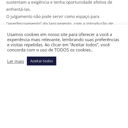
sustentam a exigência e tenha oportunidade efetiva de
enfrentá-las.
O julgamento não pode servir como espaço para
“aperfeiçoamento” do lançamento, com a introdução de
novos fundamentos capazes de sustentar a exigência por
Usamos cookies em nosso site para oferecer a você a
caminhos distintos daqueles inicialmente adotados. É o
experiência mais relevante, lembrando suas preferências
e visitas repetidas. Ao clicar em “Aceitar todos”, você
que se infere do trecho do voto proferido pela Ministra
concorda com o uso de TODOS os cookies..
Relatora: “enquanto a conduta do contribuinte que se
insurge contra a autuação fiscal é regulada pelos arts. 16 e
Ler mais
Aceitar todos
17 do Decreto nº 70.235/1972, os quais, em síntese,
impõem ao impugnante o ônus de alegar todas as matérias
defensivas, sob pena de ter-se por incontroversa a matéria
não alegada – viabilizando, dessarte, à luz do princípio da
ampla defesa, a invocação de qualquer teses fático-
jurídicas para subsidiar sua pretensão, sobretudo com
amparo na regra da eventualidade -, o art. 18, § 3º, do
mesmo diploma normativo, a seu turno, destina-se a
controlar e a limitar a conduta levada a efeito pelo Poder