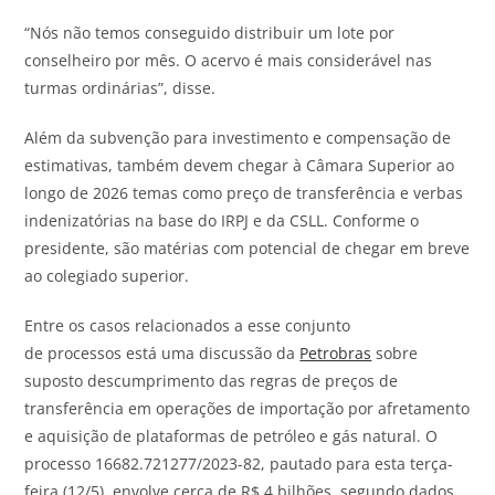
“Nós não temos conseguido distribuir um lote por
conselheiro por mês. O acervo é mais considerável nas
turmas ordinárias”, disse.
Além da subvenção para investimento e compensação de
estimativas, também devem chegar à Câmara Superior ao
longo de 2026 temas como preço de transferência e verbas
indenizatórias na base do IRPJ e da CSLL. Conforme o
presidente, são matérias com potencial de chegar em breve
ao colegiado superior.
Entre os casos relacionados a esse conjunto
de
processos
está uma discussão da
Petrobras
sobre
suposto descumprimento das regras de preços de
transferência em operações de importação por afretamento
e aquisição de plataformas de petróleo e gás natural. O
processo 16682.721277/2023-82, pautado para esta terça-
feira (12/5), envolve cerca de
R
$ 4
bilhões
, segundo dados